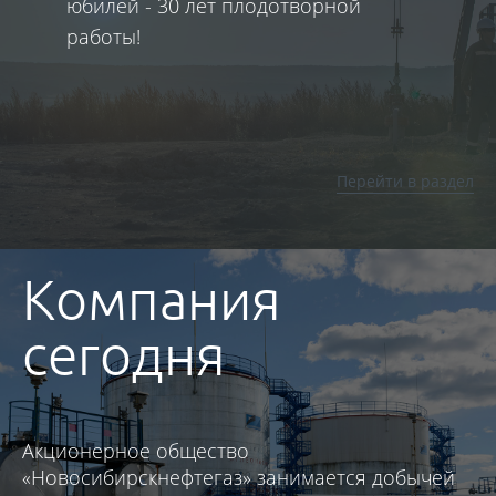
юбилей - 30 лет плодотворной
ре
работы!
вы
Перейти в раздел
Компания
сегодня
Акционерное общество
«Новосибирскнефтегаз» занимается добычей