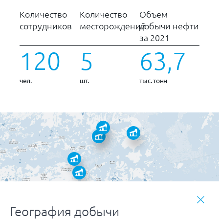
Количество
Количество
Объем
сотрудников
месторождений
добычи нефти
за 2021
120
5
63,7
чел.
шт.
тыс. тонн
География добычи